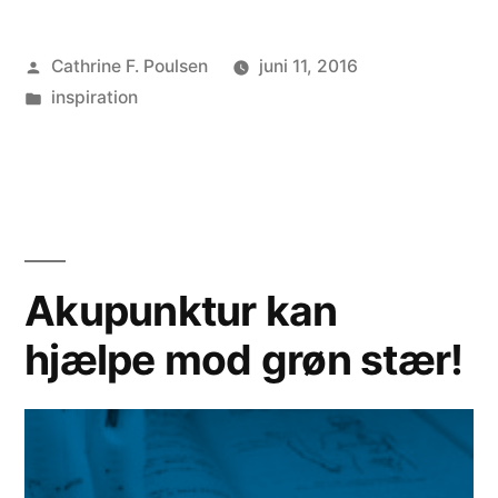
Posted
Cathrine F. Poulsen
juni 11, 2016
by
Posted
inspiration
in
Akupunktur kan
hjælpe mod grøn stær!