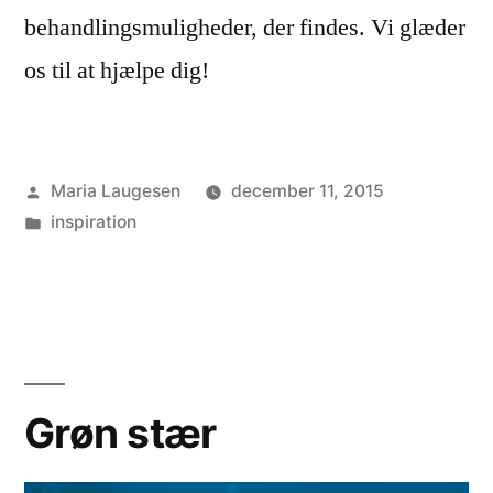
behandlingsmuligheder, der findes. Vi glæder
os til at hjælpe dig!
Posted
Maria Laugesen
december 11, 2015
by
Posted
inspiration
in
Grøn stær