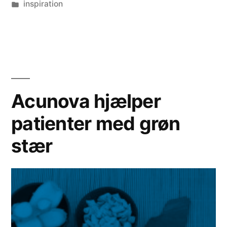
by
Posted
inspiration
in
Acunova hjælper
patienter med grøn
stær