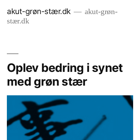
Videre
akut-grøn-stær.dk
akut-grøn-
til
stær.dk
indhold
Oplev bedring i synet
med grøn stær