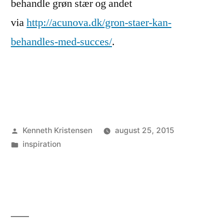
behandle grøn stær og andet
via
http://acunova.dk/gron-staer-kan-
behandles-med-succes/
.
Posted
Kenneth Kristensen
august 25, 2015
by
Posted
inspiration
in