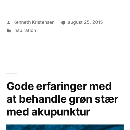
Posted
Kenneth Kristensen
august 25, 2015
by
Posted
inspiration
in
Gode erfaringer med
at behandle grøn stær
med akupunktur