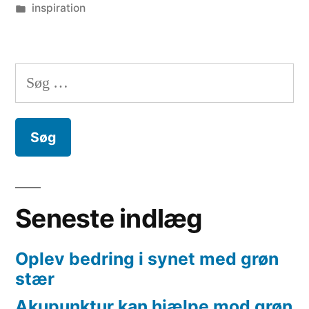
by
Posted
inspiration
in
Søg
efter:
Seneste indlæg
Oplev bedring i synet med grøn
stær
Akupunktur kan hjælpe mod grøn